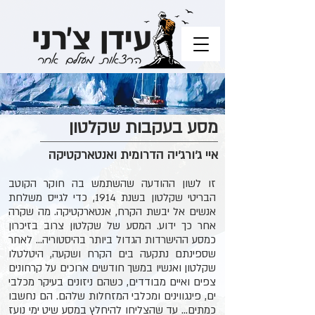
מסע בעקבות שקלטון
איי ג׳ורג׳יה הדרומית ואנטארקטיקה
זו לשון ההודעה שהשתמש בה חוקר הקוטב
הבריטי שקלטון בשנת 1914, כדי לגייס משלחת
אנשים אל יבשת הקרח, אנטארקטיקה. מה שקרה
אחר כך ידוע. המסע של שקלטון צרוב בזיכרון
כמסע ההישרדות הגדול ביותר בהיסטוריה... לאחר
שספינתם נתקעה בים הקרח ושקעה, היטלטלו
שקלטון ואנשיו במשך חודשים ארוכים על קרחונים
צפים ואיים מבודדים, כשהם ניזונים בעיקר מכלבי
ים, פינגווינים ומכלבי המזחלות שלהם. הם נחשבו
כמתים... עד שהצליחו להיחלץ במסע שיט ימי נועז