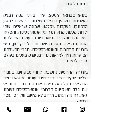
וחסר כל סיכוי.
בינואר-פברואר 2004, עידן צ'רני, טניה רמניק
ומשפחת בולוטין הובילו משלחת ישראלית למסע
הרפתקני בעקבות שקלטון. שמונה ישראלים ושתי
ילדות קטנות קראו תגר על אנטארקטיקה, והפליגו
ביאכטה קטנה בים הסוער ביותר בעולם. המשלחת
התחקתה אחר מסע ההישרדות של שקלטון, באיי
ג'ורג'יה הדרומית ובאנטארקטיקה. חברי המשלחת
הם עדות חיה למראות נדירים, שרק מעטים בעולם
זוכים לראות.
ג'ורג'יה הדרומית נחשבת לחוף מבטחים, בעבור
מיליוני יונקים ימיים, פינגווינים ועופות אנטארקטיים
המוצאים מקלט על פיסת אדמה מוכת רוחות, אי
שם בלב האוקיינוס הדרומי. אנטארקטיקה לעומת
זאת, רחוקה ועוינת, מרחב לא מיושב של יופי עוצר
נשימה.
הרצאה על משלחת של שמונה ישראלים ושתי
ילדות קטנות הנאבקים בים הסוער ביותר בעולם,
וזוכים לרגעי הצצה נדירים לנופי הבראשית,